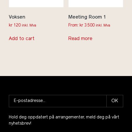
Voksen
Meeting Room 1
kr
120
From:
kr
3.500
inkl. Mva
inkl. Mva
Add to cart
Read more
OK
Hold deg oppdatert på arrangementer, meld deg på vårt
nyhetsbrev!