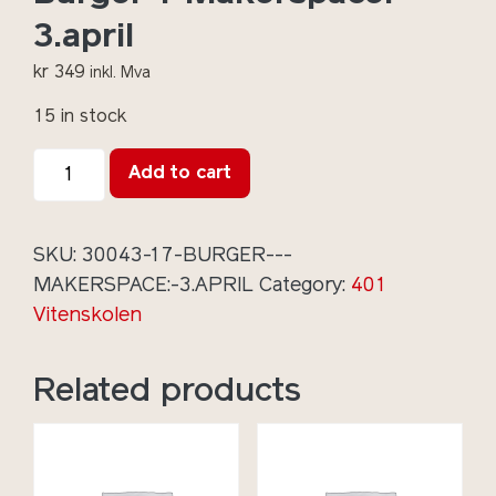
3.april
kr
349
inkl. Mva
15 in stock
Burger
Add to cart
+
Makerspace:
3.april
SKU:
30043-17-BURGER---
quantity
MAKERSPACE:-3.APRIL
Category:
401
Vitenskolen
Related products