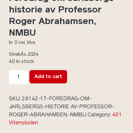
historie av Professor
Roger Abrahamsen,
NMBU
kr
0
inkl. Mva
SmakÅs 2024
40 in stock
Foredrag
Add to cart
om
Jarlsbergs
historie av
SKU:
28142-17-FOREDRAG-OM-
Professor
JARLSBERGS-HISTORIE AV-PROFESSOR-
Roger
ROGER-ABRAHAMSEN,-NMBU
Category:
401
Abrahamsen,
Vitenskolen
NMBU
quantity