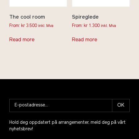
The cool room
Spireglede
From:
kr
3.500
From:
kr
1.300
inkl. Mva
inkl. Mva
Read more
Read more
OK
Hold deg oppdatert på arrangementer, meld deg på vårt
nyhetsbrev!