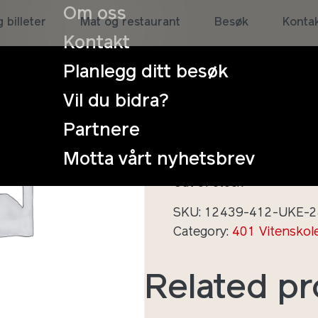
Om oss
Uke 28
 billeter
Mat og restaurant
Besøk
Konta
Kontakt
søsken
Planlegg ditt besøk
Vil du bidra?
kr
2.245
inkl. Mva
Partnere
Sommerskole på Vitenpar
Motta vårt nyhetsbrev
søskenrabatt
Out of stock
SKU:
12439-412-UKE-
Category:
401 Vitenskol
Related p