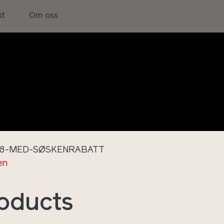
 –
kt
Om oss
rabatt
ken uke 28 (12-16. juli) med
28-MED-SØSKENRABATT
en
roducts