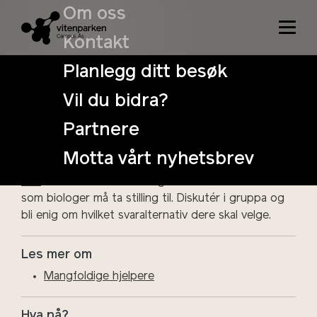
Om oss
Kontakt
Det biologiske mangfoldet har mange funksjoner i
landbruket. Landbruket
nyter godt av mange
Planlegg ditt besøk
økosystemtjenester som naturen byr på. Det kan
være alt fra pollinering til vannrensing og binding av
Vil du bidra?
karbon og nitrogen.
Partnere
Motta vårt nyhetsbrev
Diskutér et dilemma
Her
finner dere et biomangfold-dilemma som dere
som biologer må ta stilling til. Diskutér i gruppa og
bli enig om hvilket svaralternativ dere skal velge.
Les mer om
Mangfoldige hjelpere
Hva nå?