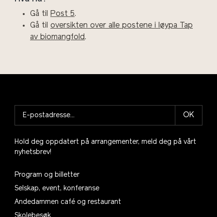
Gå til
Post 5
.
Gå til
oversikten over alle postene i løypa Tap
av biomangfold
.
OK
Hold deg oppdatert på arrangementer, meld deg på vårt
nyhetsbrev!
Program og billetter
Selskap, event, konferanse
Andedammen café og restaurant
Skolebesøk