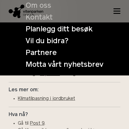
Om oss
Kontakt
Det er mange måter å dyrke på, og mange
strategier for å sikre matproduksjonen. Hva synes
Planlegg ditt besøk
dere bønder, hvordan skal vi skaffe mat i en framtid
der klimaet endrer seg?
Vil du bidra?
Partnere
Hva mener dere?
Motta vårt nyhetsbrev
Diskutér i gruppa og velg det svaralternativet dere
er mest enig i.
Trykk her
for å gå til dilemmaet.
Les mer om:
Klimatilpasning i jordbruket
Hva nå?
Gå til
Post 9
.