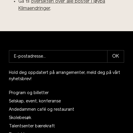
Gå til
oversikten over alle poster i løypa
Klimaendringer
.
OK
Hold deg oppdatert på arrangementer, meld deg på vårt
nyhetsbrev!
Program og billetter
Selskap, event, konferanse
Andedammen café og restaurant
Skolebesøk
Talentsenter bærekraft