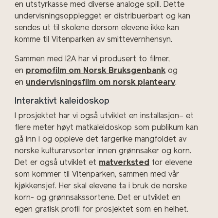
en
utstyrkasse
med diverse analoge spill. Dette
undervisningsopplegget er
distribuerbart
og kan
sendes ut til skolene dersom elevene ikke kan
komme til Vitenparken av smittevernhensyn.
Sammen med I2A har vi produsert to
filmer
,
en
promofilm
om Norsk Bruksgenbank
og
en
undervisningsfilm om norsk
plantearv
.
Interaktivt kaleidoskop
I prosjektet har vi også utviklet en
installasjon
– et
flere meter høyt matkaleidoskop som publikum kan
gå inn i og oppleve det fargerike mangfoldet av
norske kulturarvsorter innen grønnsaker og korn.
Det er også utviklet et
matverksted
for elevene
som kommer til Vitenparken, sammen med vår
kjøkkensjef. Her skal elevene ta i bruk de norske
korn- og grønnsakssortene.
Det er utviklet en
egen
grafisk profil
for prosjektet som en helhet.