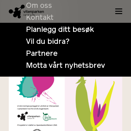
Om oss
Kontakt
Prosjektet er et samarbeid mellom Vitenparken
Campus Ås og
Norsk Bruksgenbank
, finansiert av
Planlegg ditt besøk
Sparebankstiftelsen DNB
. Hovedmålgruppen er
videregående elever på naturbrukslinjer, samt
Vil du bidra?
fritidsgjester.
Partnere
Motta vårt nyhetsbrev