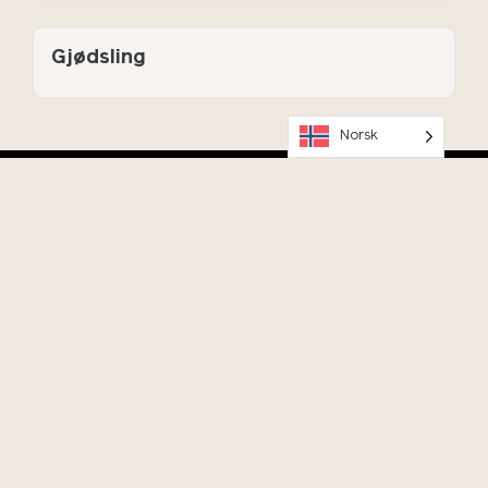
Gjødsling
Norsk
OK
Hold deg oppdatert på arrangementer, meld deg på vårt
nyhetsbrev!
Program og billetter
Selskap, event, konferanse
Andedammen café og restaurant
Skolebesøk