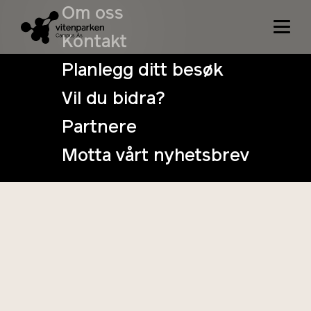
Om oss
Kontakt
Skolehage -
Planlegg ditt besøk
undervisningsressurser,
Vil du bidra?
tips og råd
Partnere
Motta vårt nyhetsbrev