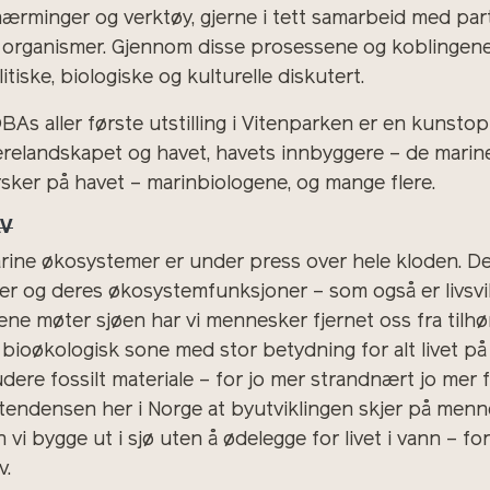
lnærminger og verktøy, gjerne i tett samarbeid med part
 organismer. Gjennom disse prosessene og koblingene b
itiske, biologiske og kulturelle diskutert.
BAs aller første utstilling i Vitenparken er en kunst
ærelandskapet og havet, havets innbyggere – de marin
rsker på havet – marinbiologene, og mange flere.
V
rine økosystemer er under press over hele kloden. Det
ter og deres økosystemfunksjoner – som også er livsvi
ene møter sjøen har vi mennesker fjernet oss fra tilhør
 bioøkologisk sone med stor betydning for alt livet på 
dere fossilt materiale – for jo mer strandnært jo mer fo
 tendensen her i Norge at byutviklingen skjer på men
 vi bygge ut i sjø uten å ødelegge for livet i vann – fo
v.