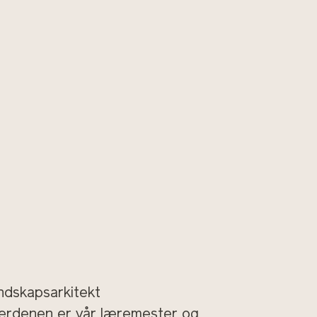
andskapsarkitekt
verdenen er vår læremester og