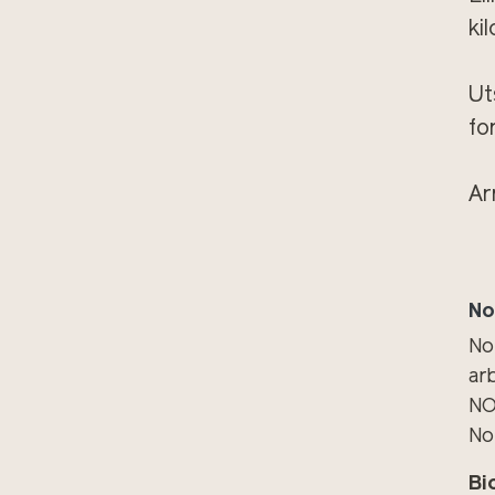
ki
Ut
fo
Ar
No
No
ar
NO
No
Bi