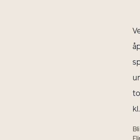
V
åp
s
un
to
kl
Bl
El