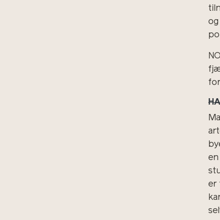
ti
og
pol
NO
fj
fo
HA
Ma
ar
by
en
stu
er
kan
sel