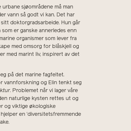
 de urbane sjøområdene må man
der vann så godt vi kan. Det har
 i sitt doktorgradsarbeide. Hun går
n som er ganske annerledes enn
arine organismer som lever fra
skape med omsorg for blåskjell og
 med marint liv, inspirert av det
g på det marine fagfeltet.
or vannforskning og Elin tenkt seg
ktur
. Problemet når vi lager våre
den naturlige kysten rettes ut og
er og viktige økologiske
nn hjelper en ‘diversitetsfremmende
ake.