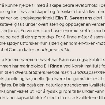
r å kunne hjelpe til med å skape bedre leveforhold i
ve seg inn i havlandskapet og forsøke å forstå livet un
nstner og landskapsarkitekt
Elin T. Sørensen
s gjort
kstavelig talt under overflaten og oppdager en verde
 landjorda. En verden som huser enorme krefter med m
æra og ned til de største dyp. For å finne måter å sam
dre sjødyr utforsker hun sjøen gjennom en-til-en-møter
chel Carson kaller
undringens etikk.
r å komme nærmere havet har Sørensen også koblet se
mmen har marinbiolog
Eli Rinde
ved Norsk institutt f
am til en
diversitetsfremmende marin landskapsarkite
nksjonelle og rasjonelle fjordnære boligområder er at 
rflates. Da blir også den naturlige strandsonas kvalitet
nksjoner visket ut. For å fysisk gi rom til liv under va
rin landskapsarkitektur’ med å ta disse kvalitetene tilb