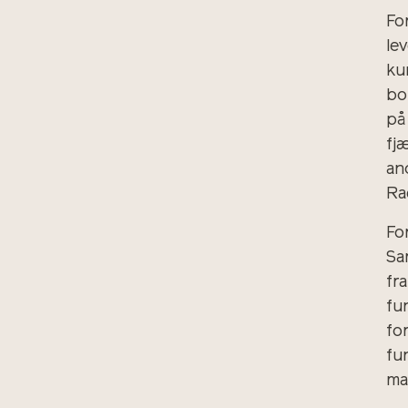
Fo
le
ku
bo
på
fj
an
Ra
Fo
Sa
fr
fu
fo
fu
ma