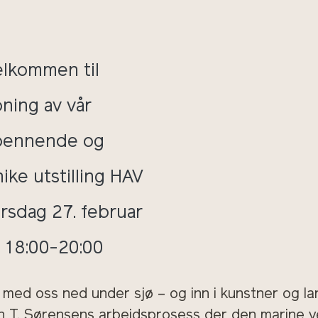
elkommen til
ning av vår
pennende og
ike utstilling HAV
rsdag 27. februar
. 18:00-20:00
i med oss ned under sjø – og inn i kunstner og l
in T. Sørensens arbeidsprosess der den marine 