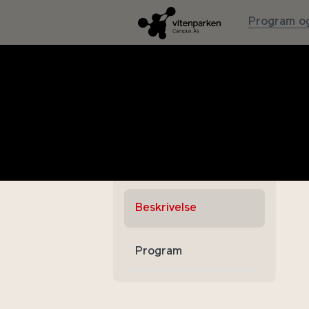
Program og
Åpning av
utstillingen
HAV
Beskrivelse
Program