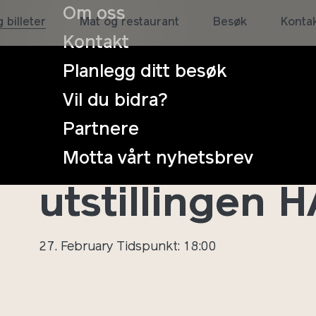
Om oss
 billeter
Mat og restaurant
Besøk
Konta
Kontakt
Planlegg ditt besøk
Vil du bidra?
Partnere
Åpning av
Motta vårt nyhetsbrev
utstillingen 
27. February
Tidspunkt: 18:00