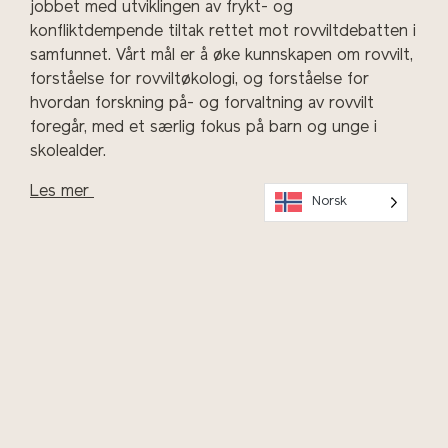
jobbet med utviklingen av frykt- og
konfliktdempende tiltak rettet mot rovviltdebatten i
samfunnet. Vårt mål er å øke kunnskapen om rovvilt,
forståelse for rovviltøkologi, og forståelse for
hvordan forskning på- og forvaltning av rovvilt
foregår, med et særlig fokus på barn og unge i
skolealder.
Les mer
Norsk
Alle Vitenparkens undervisningstilbud skal stimulere
til gode opplevelser innenfor temaene grønn viten,
grønt skifte, matglede og realfag. Nysgjerrighet,
utforsking og kreativitet, positiv selvfølelse,
mestring, øvelse i samarbeid, kritisk tenkning,
refleksjon og å kunne se sammenhenger.
Vår side for skolebooking er for tiden under